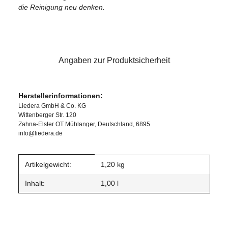
die Reinigung neu denken.
Angaben zur Produktsicherheit
Herstellerinformationen:
Liedera GmbH & Co. KG
Wittenberger Str. 120
Zahna-Elster OT Mühlanger, Deutschland, 6895
info@liedera.de
Produkteigenschaft
Wert
Artikelgewicht:
1,20
kg
Inhalt:
1,00 l