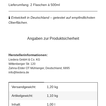
Lieferumfang: 2 Flaschen á 500ml
🧪
Entwickelt in Deutschland – getestet auf empfindlichsten
Oberflächen.
Angaben zur Produktsicherheit
Herstellerinformationen:
Liedera GmbH & Co. KG
Wittenberger Str. 120
Zahna-Elster OT Mühlanger, Deutschland, 6895
info@liedera.de
Produkteigenschaft
Wert
Versandgewicht:
1,20 kg
Artikelgewicht:
1,10
kg
Inhalt:
1,00 l