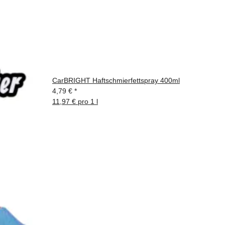
CarBRIGHT Haftschmierfettspray 400ml
4,79 €
*
11,97 € pro 1 l