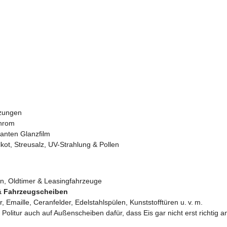
tzungen
Chrom
llanten Glanzfilm
t, Streusalz, UV-Strahlung & Pollen
en, Oldtimer & Leasingfahrzeuge
 & Fahrzeugscheiben
 Emaille, Ceranfelder, Edelstahlspülen, Kunststofftüren u. v. m.
 Politur auch auf Außenscheiben dafür, dass Eis gar nicht erst richtig an