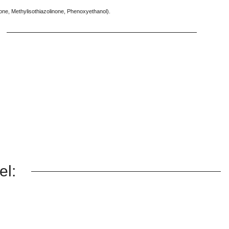
none, Methylisothiazolinone, Phenoxyethanol).
el: