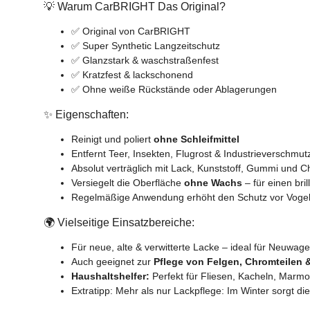
💡 Warum CarBRIGHT Das Original?
✅ Original von CarBRIGHT
✅ Super Synthetic Langzeitschutz
✅ Glanzstark & waschstraßenfest
✅ Kratzfest & lackschonend
✅ Ohne weiße Rückstände oder Ablagerungen
✨ Eigenschaften:
Reinigt und poliert
ohne Schleifmittel
Entfernt Teer, Insekten, Flugrost & Industrieverschmu
Absolut verträglich mit Lack, Kunststoff, Gummi und 
Versiegelt die Oberfläche
ohne Wachs
– für einen bri
Regelmäßige Anwendung erhöht den Schutz vor Vogelko
🌍 Vielseitige Einsatzbereiche:
Für neue, alte & verwitterte Lacke – ideal für Neuwag
Auch geeignet zur
Pflege von Felgen, Chromteilen
Haushaltshelfer:
Perfekt für Fliesen, Kacheln, Marmor,
Extratipp: Mehr als nur Lackpflege: Im Winter sorgt die