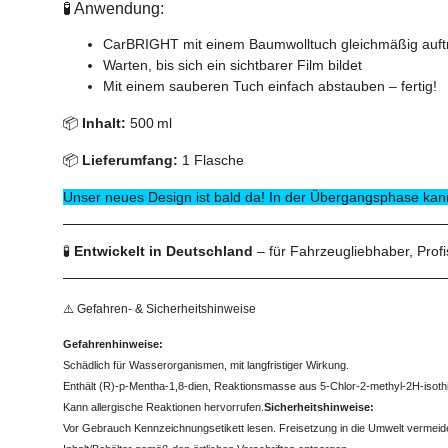
🧪 Anwendung:
CarBRIGHT mit einem Baumwolltuch gleichmäßig auft
Warten, bis sich ein sichtbarer Film bildet
Mit einem sauberen Tuch einfach abstauben – fertig!
📦
Inhalt:
500 ml
📦
Lieferumfang:
1 Flasche
Unser neues Design ist bald da! In der Übergangsphase kann
🧪
Entwickelt in Deutschland
– für Fahrzeugliebhaber, Prof
⚠️ Gefahren- & Sicherheitshinweise
Gefahrenhinweise:
Schädlich für Wasserorganismen, mit langfristiger Wirkung.
Enthält (R)-p-Mentha-1,8-dien, Reaktionsmasse aus 5-Chlor-2-methyl-2H-isothia
Kann allergische Reaktionen hervorrufen.
Sicherheitshinweise:
Vor Gebrauch Kennzeichnungsetikett lesen. Freisetzung in die Umwelt vermeid