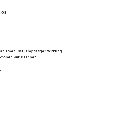
 KG
nismen, mit langfristiger Wirkung.
ktionen verursachen.
9