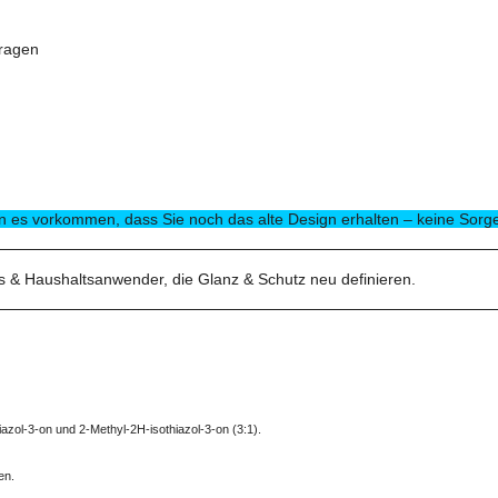
ragen
 es vorkommen, dass Sie noch das alte Design erhalten – keine Sorge
is & Haushaltsanwender, die Glanz & Schutz neu definieren.
zol-3-on und 2-Methyl-2H-isothiazol-3-on (3:1).
en.