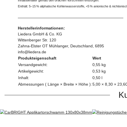
Inhalt/Behälter gemäß den örtlichen Vorschriften entsorgen.
Enthält: 5–15 % aliphatische Kohlenwasserstoffe, <5 % anionische & nichtionisch
Herstellerinformationen:
Liedera GmbH & Co. KG
Wittenberger Str. 120
Zahna-Elster OT Mühlanger, Deutschland, 6895
info@liedera.de
Produkteigenschaft
Wert
Versandgewicht:
0,55 kg
Artikelgewicht:
0,53
kg
Inhalt:
0,50 l
Abmessungen ( Länge × Breite × Höhe ):
5,00 × 8,30 × 23,6
Ku