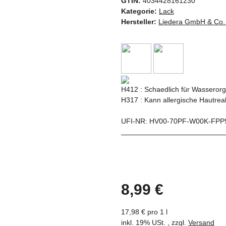
GTIN:
4034428161230
Kategorie:
Lack
Hersteller:
Liedera GmbH & Co.
H412 : Schaedlich für Wasserorga
H317 : Kann allergische Hautrea
UFI-NR: HV00-70PF-W00K-FPP
8,99 €
17,98 € pro 1 l
inkl. 19% USt. , zzgl.
Versand