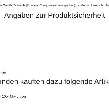
e Tenside, Duftstoffe (Limonene, Citral), Konservierungsmittel (u. a. Methylchloroisothiazoli
Angaben zur Produktsicherheit
0 cm
nden kauften dazu folgende Artik