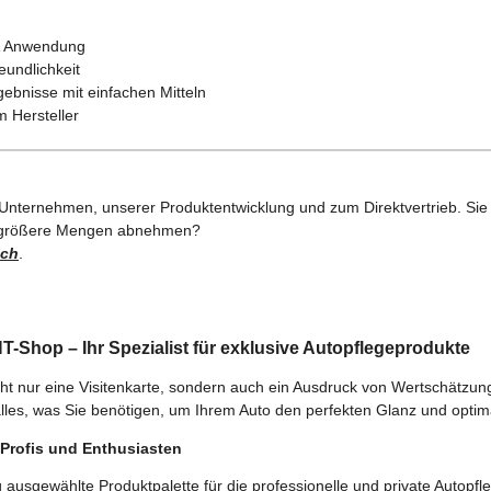
 & Anwendung
undlichkeit
ebnisse mit einfachen Mitteln
 Hersteller
 Unternehmen, unserer Produktentwicklung und zum Direktvertrieb. Sie 
en größere Mengen abnehmen?
ich
.
Shop – Ihr Spezialist für exklusive Autopflegeprodukte
cht nur eine Visitenkarte, sondern auch ein Ausdruck von Wertschätzun
alles, was Sie benötigen, um Ihrem Auto den perfekten Glanz und optim
r Profis und Enthusiasten
ig ausgewählte Produktpalette für die professionelle und private Autopfl