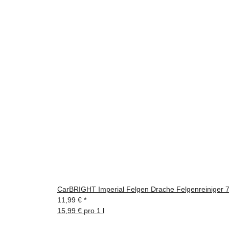
CarBRIGHT Imperial Felgen Drache Felgenreiniger 
11,99 €
*
15,99 € pro 1 l