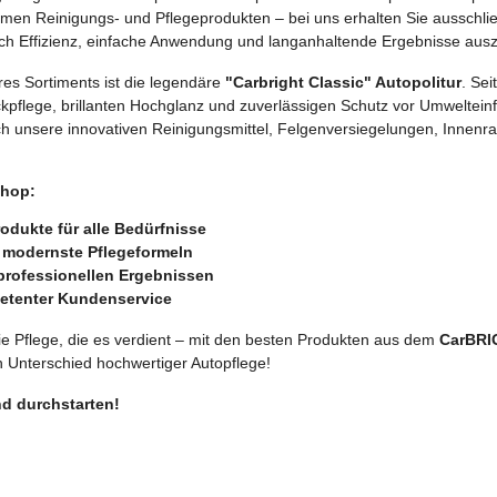
samen Reinigungs- und Pflegeprodukten – bei uns erhalten Sie ausschli
urch Effizienz, einfache Anwendung und langanhaltende Ergebnisse aus
res Sortiments ist die legendäre
"Carbright Classic" Autopolitur
. Se
ckpflege, brillanten Hochglanz und zuverlässigen Schutz vor Umwelteinf
uch unsere innovativen Reinigungsmittel, Felgenversiegelungen, Innenr
Shop:
odukte für alle Bedürfnisse
 modernste Pflegeformeln
rofessionellen Ergebnissen
etenter Kundenservice
e Pflege, die es verdient – mit den besten Produkten aus dem
CarBRI
n Unterschied hochwertiger Autopflege!
nd durchstarten!